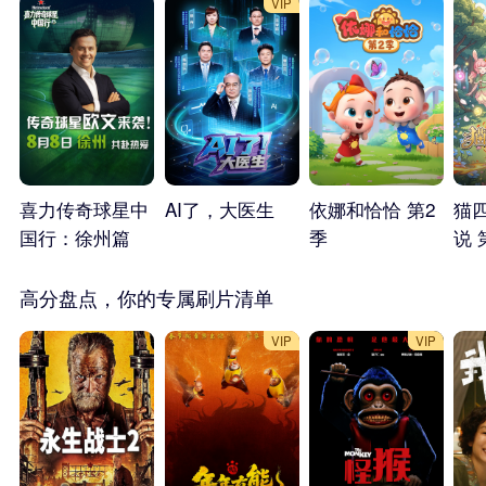
VIP
喜力传奇球星中
AI了，大医生
依娜和恰恰 第2
猫
国行：徐州篇
季
说 
高分盘点，你的专属刷片清单
VIP
VIP