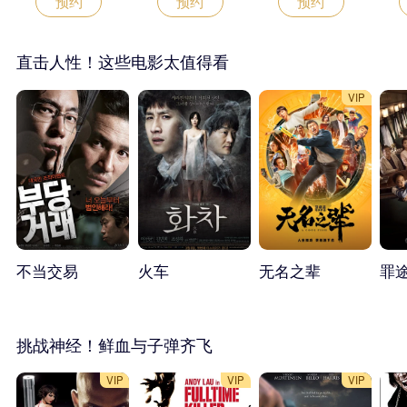
预约
预约
预约
直击人性！这些电影太值得看
VIP
不当交易
火车
无名之辈
罪
挑战神经！鲜血与子弹齐飞
VIP
VIP
VIP