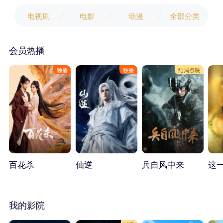
电视剧
电影
动漫
全部分类
会员热播
独播
独播
结局点映
百花杀
仙逆
兵自风中来
这
我的影院