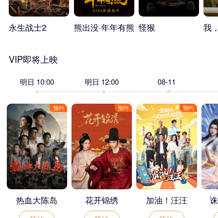
永生战士2
熊出没·年年有熊
怪猴
我
VIP即将上映
明日 10:00
明日 12:00
08-11
预约
预约
预约
热血大陈岛
花开锦绣
加油！汪汪
诛